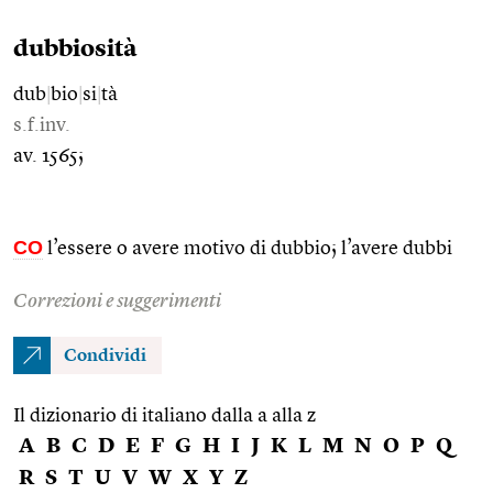
dubbiosità
dub
|
bio
|
si
|
tà
s.f.inv.
av. 1565;
CO
l’essere o avere motivo di dubbio; l’avere dubbi
Correzioni e suggerimenti
Condividi
Il dizionario di italiano dalla a alla z
A
B
C
D
E
F
G
H
I
J
K
L
M
N
O
P
Q
R
S
T
U
V
W
X
Y
Z