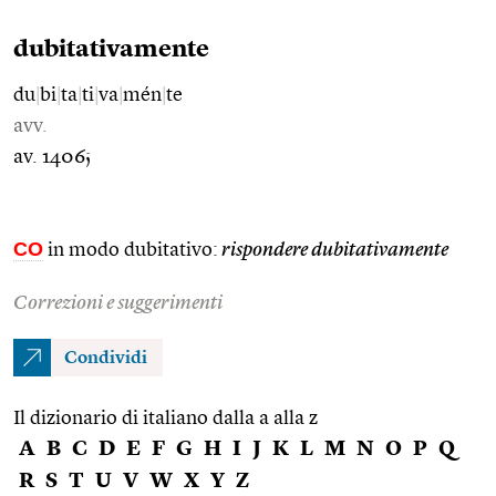
dubitativamente
du
|
bi
|
ta
|
ti
|
va
|
mén
|
te
avv.
av. 1406;
CO
in modo dubitativo:
rispondere dubitativamente
Correzioni e suggerimenti
Condividi
Il dizionario di italiano dalla a alla z
A
B
C
D
E
F
G
H
I
J
K
L
M
N
O
P
Q
R
S
T
U
V
W
X
Y
Z