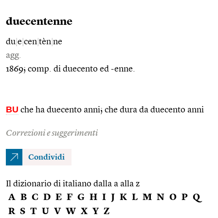
duecentenne
du
|
e
|
cen
|
tèn
|
ne
agg.
1869; comp. di duecento ed -enne.
BU
che ha duecento anni; che dura da duecento anni
Correzioni e suggerimenti
Condividi
Il dizionario di italiano dalla a alla z
A
B
C
D
E
F
G
H
I
J
K
L
M
N
O
P
Q
R
S
T
U
V
W
X
Y
Z