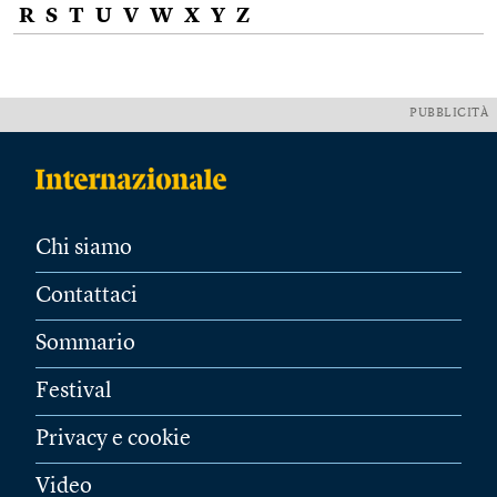
R
S
T
U
V
W
X
Y
Z
PUBBLICITÀ
Chi siamo
Contattaci
Sommario
Festival
Privacy e cookie
Video