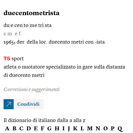
duecentometrista
du
|
e
|
cen
|
to
|
me
|
trì
|
sta
s.m. e f.
1965; der. della loc. duecento metri con -ista.
TS
sport
atleta o nuotatore specializzato in gare sulla distanza
di duecento metri
Correzioni e suggerimenti
Condividi
Il dizionario di italiano dalla a alla z
A
B
C
D
E
F
G
H
I
J
K
L
M
N
O
P
Q