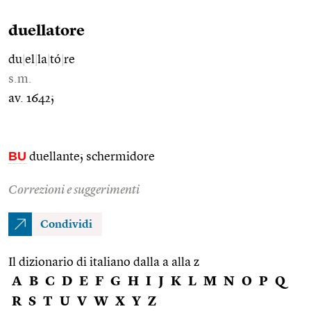
duellatore
du
|
el
|
la
|
tó
|
re
s.m.
av. 1642;
BU
duellante; schermidore
Correzioni e suggerimenti
Condividi
Il dizionario di italiano dalla a alla z
A
B
C
D
E
F
G
H
I
J
K
L
M
N
O
P
Q
R
S
T
U
V
W
X
Y
Z