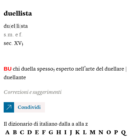
duellista
du
|
el
|
lì
|
sta
s.m. e f.
sec. XV;
BU
chi duella spesso; esperto nell’arte del duellare
|
duellante
Correzioni e suggerimenti
Condividi
Il dizionario di italiano dalla a alla z
A
B
C
D
E
F
G
H
I
J
K
L
M
N
O
P
Q