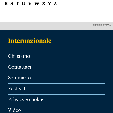
R
S
T
U
V
W
X
Y
Z
PUBBLICITÀ
Chi siamo
Contattaci
Sommario
Festival
Privacy e cookie
Video