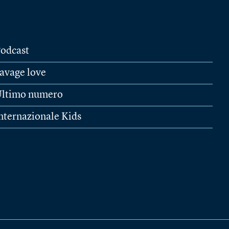
odcast
avage love
ltimo numero
nternazionale Kids