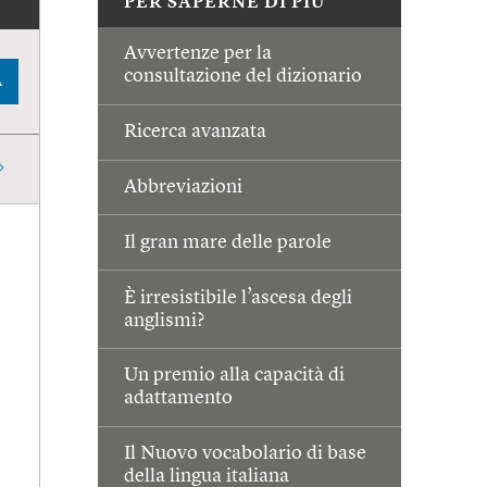
PER SAPERNE DI PIÙ
Avvertenze per la
consultazione del dizionario
A
Ricerca avanzata
Abbreviazioni
Il gran mare delle parole
È irresistibile l’ascesa degli
anglismi?
Un premio alla capacità di
adattamento
Il Nuovo vocabolario di base
della lingua italiana