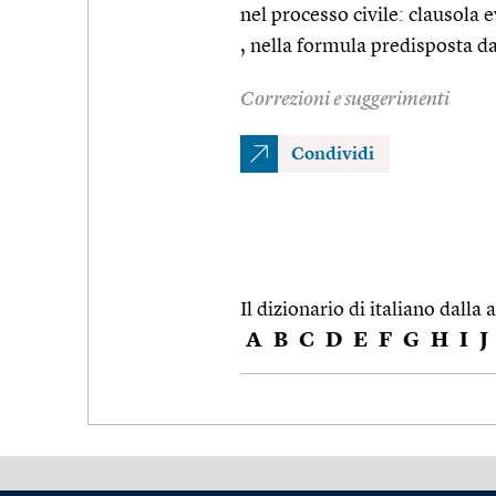
nel processo civile: clausola 
, nella formula predisposta da
Correzioni e suggerimenti
Condividi
Il dizionario di italiano dalla a
A
B
C
D
E
F
G
H
I
J