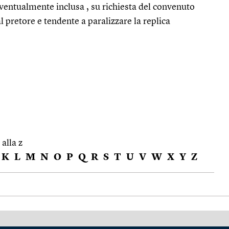
eventualmente inclusa , su richiesta del convenuto
l pretore e tendente a paralizzare la replica
 alla z
K
L
M
N
O
P
Q
R
S
T
U
V
W
X
Y
Z