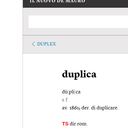
IL NUOVO DE MAURO
DUPLEX
duplica
dù
|
pli
|
ca
s.f.
av. 1861; der. di duplicare.
TS
dir.rom.