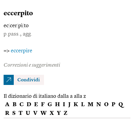
eccerpito
ec
|
cer
|
pì
|
to
p.pass., agg.
=>
eccerpire
Correzioni e suggerimenti
Condividi
Il dizionario di italiano dalla a alla z
A
B
C
D
E
F
G
H
I
J
K
L
M
N
O
P
Q
R
S
T
U
V
W
X
Y
Z