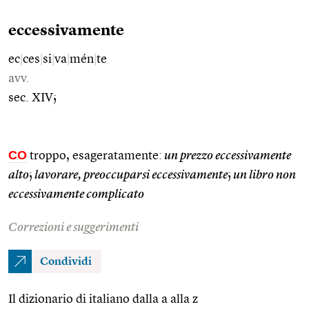
eccessivamente
ec
|
ces
|
si
|
va
|
mén
|
te
avv.
sec. XIV;
CO
troppo, esageratamente:
un prezzo eccessivamente
alto
;
lavorare, preoccuparsi eccessivamente
;
un libro non
eccessivamente complicato
Correzioni e suggerimenti
Condividi
Il dizionario di italiano dalla a alla z