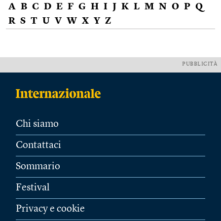
A
B
C
D
E
F
G
H
I
J
K
L
M
N
O
P
Q
R
S
T
U
V
W
X
Y
Z
PUBBLICITÀ
Chi siamo
Contattaci
Sommario
Festival
Privacy e cookie