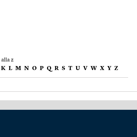
 alla z
K
L
M
N
O
P
Q
R
S
T
U
V
W
X
Y
Z