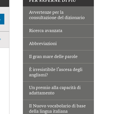
PER SAPERNE DI PIÙ
Avvertenze per la
consultazione del dizionario
A
Ricerca avanzata
Abbreviazioni
Il gran mare delle parole
È irresistibile l’ascesa degli
anglismi?
Un premio alla capacità di
adattamento
Il Nuovo vocabolario di base
della lingua italiana