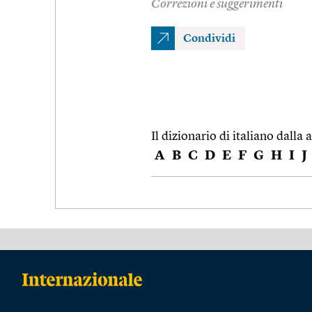
Correzioni e suggerimenti
Condividi
Il dizionario di italiano dalla a
A
B
C
D
E
F
G
H
I
J