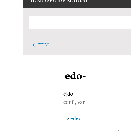
IL NUOVO DE MAURO
EDM
edo-
1
è
|
do–
conf., var.
=>
edeo-
.