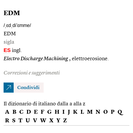
EDM
/ˌɛdˌdi'ɛmme/
EDM
sigla
ES
ingl.
Electro Discharge Machining
, elettroerosione.
Correzioni e suggerimenti
Condividi
Il dizionario di italiano dalla a alla z
A
B
C
D
E
F
G
H
I
J
K
L
M
N
O
P
Q
R
S
T
U
V
W
X
Y
Z