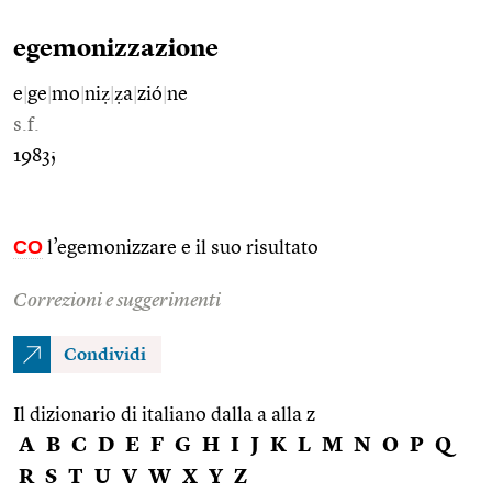
egemonizzazione
e
|
ge
|
mo
|
niẓ
|
ẓa
|
zió
|
ne
s.f.
1983;
CO
l’egemonizzare e il suo risultato
Correzioni e suggerimenti
Condividi
Il dizionario di italiano dalla a alla z
A
B
C
D
E
F
G
H
I
J
K
L
M
N
O
P
Q
R
S
T
U
V
W
X
Y
Z