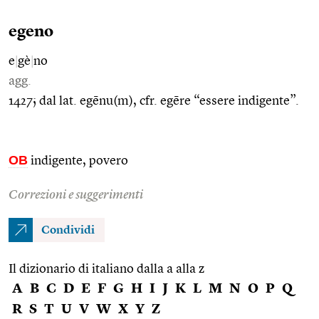
egeno
e
|
gè
|
no
agg.
1427; dal lat. egēnu(m), cfr. egēre “essere indigente”.
OB
indigente, povero
Correzioni e suggerimenti
Condividi
Il dizionario di italiano dalla a alla z
A
B
C
D
E
F
G
H
I
J
K
L
M
N
O
P
Q
R
S
T
U
V
W
X
Y
Z