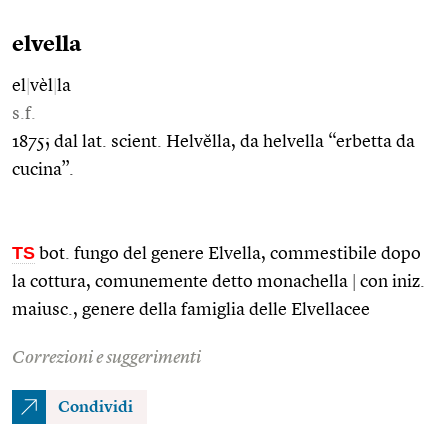
elvella
el
|
vèl
|
la
s.f.
1875; dal lat. scient. Helvĕlla, da helvella “erbetta da
cucina”.
TS
bot. fungo del genere Elvella, commestibile dopo
la cottura, comunemente detto monachella
|
con iniz.
maiusc., genere della famiglia delle Elvellacee
Correzioni e suggerimenti
Condividi