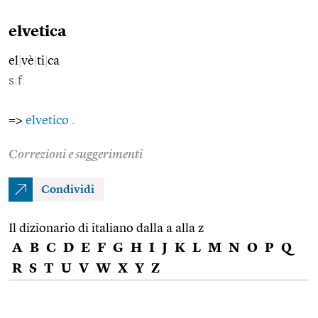
elvetica
el
|
vè
|
ti
|
ca
s.f.
=>
elvetico
.
Correzioni e suggerimenti
Condividi
Il dizionario di italiano dalla a alla z
A
B
C
D
E
F
G
H
I
J
K
L
M
N
O
P
Q
R
S
T
U
V
W
X
Y
Z