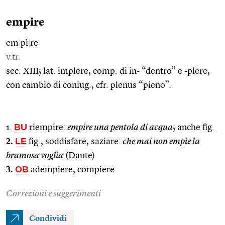
empire
em
|
pì
|
re
v.tr.
sec. XIII; lat. implēre, comp. di in- “dentro” e -plēre,
con cambio di coniug., cfr. plenus “pieno”.
BU
1.
riempire:
empire una pentola di acqua
; anche fig.
2.
LE
fig., soddisfare, saziare:
che mai non empie la
bramosa voglia
(Dante)
3.
OB
adempiere, compiere
Correzioni e suggerimenti
Condividi