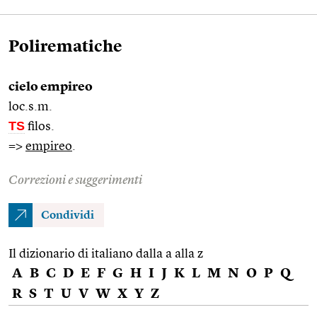
Polirematiche
cielo empireo
loc.s.m.
TS
filos.
=>
empireo
.
Correzioni e suggerimenti
Condividi
Il dizionario di italiano dalla a alla z
A
B
C
D
E
F
G
H
I
J
K
L
M
N
O
P
Q
R
S
T
U
V
W
X
Y
Z