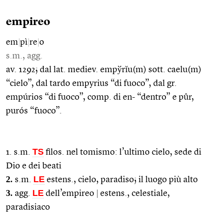
empireo
em
|
pì
|
re
|
o
s.m., agg.
av. 1292; dal lat. mediev. empўrĭu(m) sott. caelu(m)
“cielo”, dal tardo empyrius “di fuoco”, dal gr.
empúrios “di fuoco”, comp. di en- “dentro” e pûr,
purós “fuoco”.
TS
1. s.m.
filos. nel tomismo: l’ultimo cielo, sede di
Dio e dei beati
2.
LE
s.m.
estens., cielo, paradiso; il luogo più alto
3.
LE
agg.
dell’empireo
|
estens., celestiale,
paradisiaco