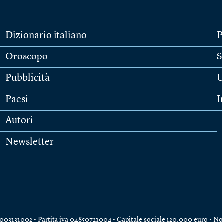
Dizionario italiano
P
Oroscopo
S
Pubblicità
U
Paesi
I
Autori
Newsletter
e 04003131002 • Partita iva 04850721004 • Capitale sociale 120.000 euro •
No