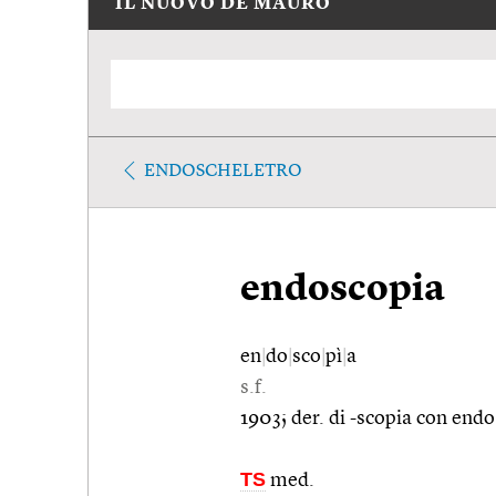
IL NUOVO DE MAURO
ENDOSCHELETRO
endoscopia
en
|
do
|
sco
|
pì
|
a
s.f.
1903; der. di -scopia con endo-
TS
med.