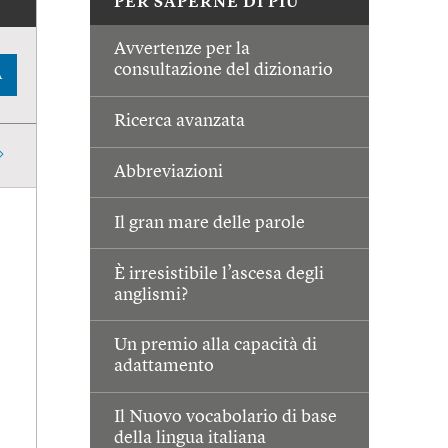
PER SAPERNE DI PIÙ
Avvertenze per la
consultazione del dizionario
A
Ricerca avanzata
Abbreviazioni
Il gran mare delle parole
È irresistibile l’ascesa degli
anglismi?
Un premio alla capacità di
adattamento
Il Nuovo vocabolario di base
della lingua italiana