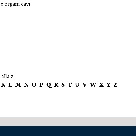
 e organi cavi
 alla z
K
L
M
N
O
P
Q
R
S
T
U
V
W
X
Y
Z