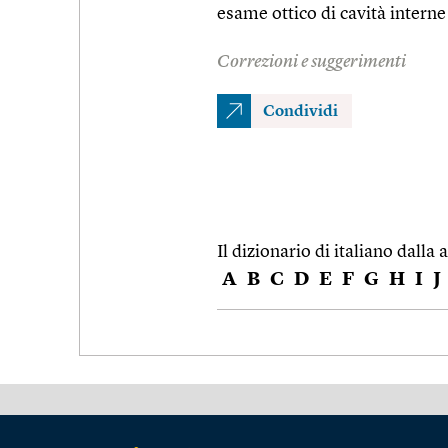
esame ottico di cavità interne
Correzioni e suggerimenti
Condividi
Il dizionario di italiano dalla a
A
B
C
D
E
F
G
H
I
J