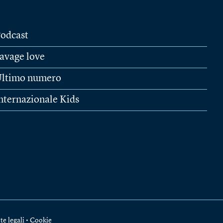
odcast
avage love
ltimo numero
nternazionale Kids
te legali
•
Cookie