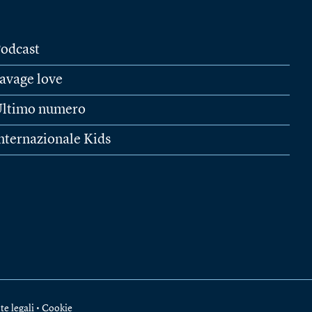
odcast
avage love
ltimo numero
nternazionale Kids
te legali
•
Cookie