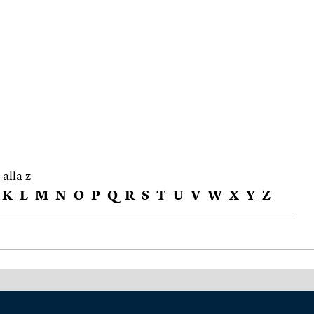
 alla z
K
L
M
N
O
P
Q
R
S
T
U
V
W
X
Y
Z