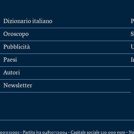
Dizionario italiano
P
Oroscopo
S
Pubblicità
U
Paesi
I
Autori
Newsletter
e 04003131002 • Partita iva 04850721004 • Capitale sociale 120.000 euro •
No