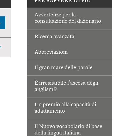
PER SAPERNE DI PIÙ
Avvertenze per la
consultazione del dizionario
A
Ricerca avanzata
Abbreviazioni
Il gran mare delle parole
È irresistibile l’ascesa degli
anglismi?
Un premio alla capacità di
adattamento
Il Nuovo vocabolario di base
della lingua italiana