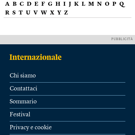
A
B
C
D
E
F
G
H
I
J
K
L
M
N
O
P
Q
R
S
T
U
V
W
X
Y
Z
PUBBLICITÀ
Chi siamo
Contattaci
Sommario
Festival
Privacy e cookie