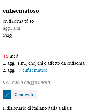
enfisematoso
en
|
fi
|
ṣe
|
ma
|
tó
|
so
agg., s.m.
1925;
TS
med.
1.
agg., s.m., che, chi è affetto da enfisema
2.
agg. =>
enfisematico
Correzioni e suggerimenti
Condividi
Il dizionario di italiano dalla a alla z