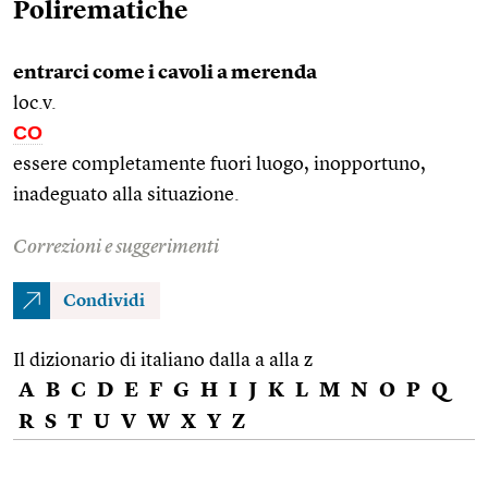
Polirematiche
entrarci come i cavoli a merenda
loc.v.
CO
essere completamente fuori luogo, inopportuno,
inadeguato alla situazione.
Correzioni e suggerimenti
Condividi
Il dizionario di italiano dalla a alla z
A
B
C
D
E
F
G
H
I
J
K
L
M
N
O
P
Q
R
S
T
U
V
W
X
Y
Z