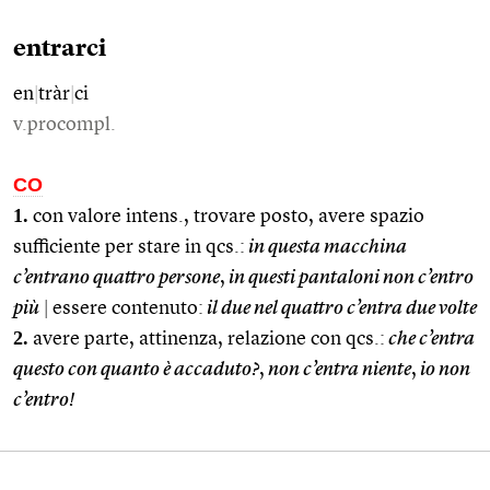
entrarci
en
|
tràr
|
ci
v.procompl.
CO
1.
con valore intens., trovare posto, avere spazio
sufficiente per stare in qcs.:
in questa macchina
c’entrano quattro persone
,
in questi pantaloni non c’entro
più
|
essere contenuto:
il due nel quattro c’entra due volte
2.
avere parte, attinenza, relazione con qcs.:
che c’entra
questo con quanto è accaduto?
,
non c’entra niente
,
io non
c’entro!