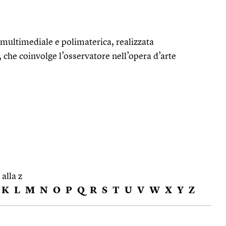
 multimediale e polimaterica, realizzata
, che coinvolge l’osservatore nell’opera d’arte
 alla z
K
L
M
N
O
P
Q
R
S
T
U
V
W
X
Y
Z