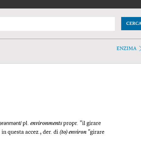
CERC
ENZIMA
ɪərənmənt/
pl.
environments
propr. "il girare
in questa accez., der. di
(to) environ
"girare