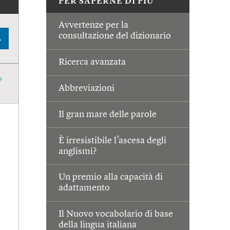
PER SAPERNE DI PIÙ
Avvertenze per la
consultazione del dizionario
A
Ricerca avanzata
Abbreviazioni
Il gran mare delle parole
È irresistibile l’ascesa degli
anglismi?
Un premio alla capacità di
adattamento
Il Nuovo vocabolario di base
della lingua italiana