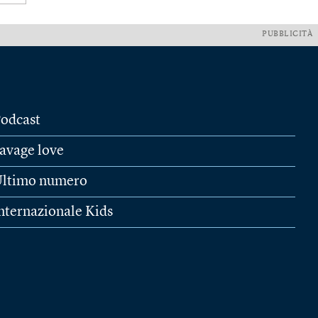
PUBBLICITÀ
odcast
avage love
ltimo numero
nternazionale Kids