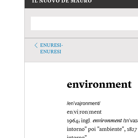
IL NUOVO DE MAURO
ENURESI-
ENURESI
environment
/en'vajronment/
en
|
vi
|
ron
|
ment
1964; ingl.
environment
/ɪn'va
intorno" poi "ambiente", 1827 
intorno"