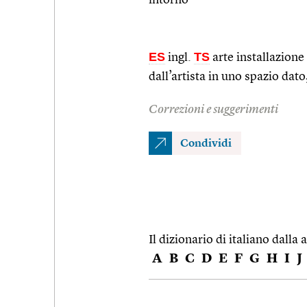
ES
TS
ingl.
arte installazione
dall’artista in uno spazio dato
Correzioni e suggerimenti
Condividi
Il dizionario di italiano dalla a
A
B
C
D
E
F
G
H
I
J