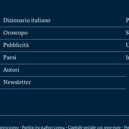
Dizionario italiano
P
Oroscopo
S
Pubblicità
U
Paesi
I
Autori
Newsletter
e 04003131002 • Partita iva 04850721004 • Capitale sociale 120.000 euro •
No