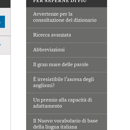
PER SAPERNE DI PIÙ
Avvertenze per la
consultazione del dizionario
A
Ricerca avanzata
Abbreviazioni
Il gran mare delle parole
È irresistibile l’ascesa degli
anglismi?
Un premio alla capacità di
adattamento
Il Nuovo vocabolario di base
della lingua italiana