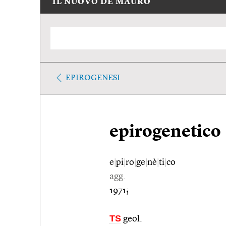
IL NUOVO DE MAURO
EPIROGENESI
epirogenetico
e
|
pi
|
ro
|
ge
|
nè
|
ti
|
co
agg.
1971;
TS
geol.