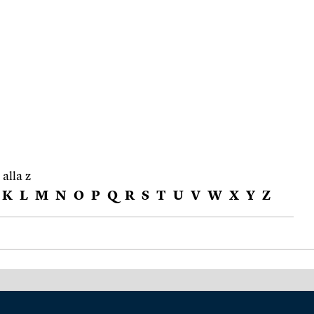
 alla z
K
L
M
N
O
P
Q
R
S
T
U
V
W
X
Y
Z