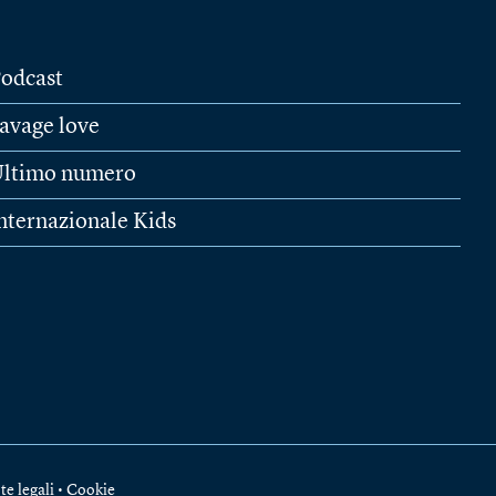
odcast
avage love
ltimo numero
nternazionale Kids
te legali
•
Cookie