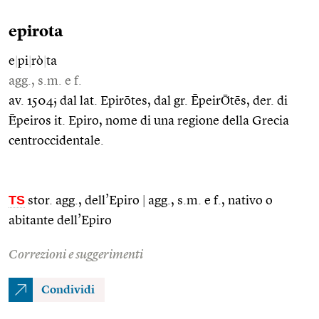
epirota
e
|
pi
|
rò
|
ta
agg., s.m. e f.
av. 1504; dal lat. Epirōtes, dal gr. ĒpeirṒtēs, der. di
Ḗpeiros it. Epiro, nome di una regione della Grecia
centroccidentale.
TS
stor. agg., dell’Epiro
|
agg., s.m. e f., nativo o
abitante dell’Epiro
Correzioni e suggerimenti
Condividi