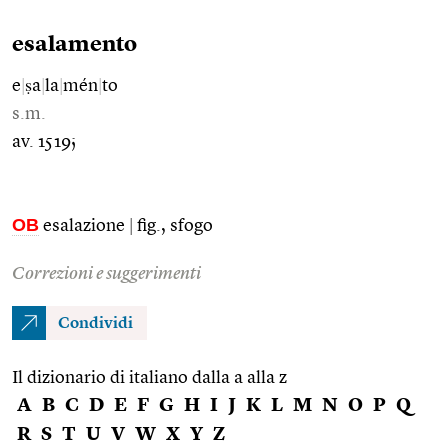
esalamento
e
|
ṣa
|
la
|
mén
|
to
s.m.
av. 1519;
OB
esalazione
|
fig., sfogo
Correzioni e suggerimenti
Condividi
Il dizionario di italiano dalla a alla z
A
B
C
D
E
F
G
H
I
J
K
L
M
N
O
P
Q
R
S
T
U
V
W
X
Y
Z