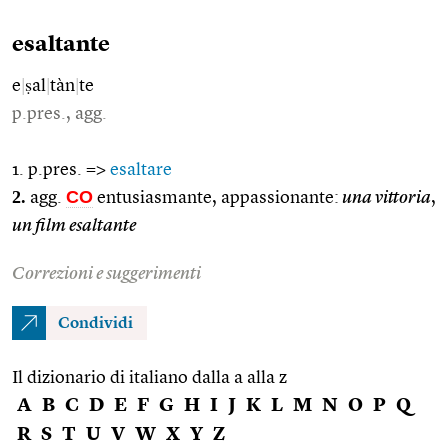
esaltante
e
|
ṣal
|
tàn
|
te
p.pres., agg.
1. p.pres. =>
esaltare
2.
CO
agg.
entusiasmante, appassionante:
una vittoria
,
un film esaltante
Correzioni e suggerimenti
Condividi
Il dizionario di italiano dalla a alla z
A
B
C
D
E
F
G
H
I
J
K
L
M
N
O
P
Q
R
S
T
U
V
W
X
Y
Z