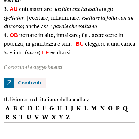
esercito
3.
AU
entusiasmare:
un film che ha esaltato gli
spettatori
|
eccitare, infiammare:
esaltare la folla con un
discorso
; anche ass.:
parole che esaltano
4.
OB
portare in alto, innalzare; fig., accrescere in
BU
potenza, in grandezza e sim.
|
eleggere a una carica
5.
LE
v.intr. (
avere
)
esaltarsi
Correzioni e suggerimenti
Condividi
Il dizionario di italiano dalla a alla z
A
B
C
D
E
F
G
H
I
J
K
L
M
N
O
P
Q
R
S
T
U
V
W
X
Y
Z