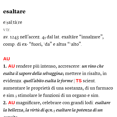
esaltare
e
|
ṣal
|
tà
|
re
v.tr.
av. 1243 nell'accez. 4; dal lat. exaltāre “innalzare”,
1
1
comp. di ex- “fuori,
da” e altus “
alto”.
AU
1.
AU
rendere più intenso, accrescere:
un vino che
esalta il sapore della selvaggina
; mettere in risalto, in
TS
evidenza:
quell’abito esalta le forme
|
scient.
aumentare le proprietà di una sostanza, di un farmaco
e sim.; stimolare le funzioni di un organo e sim.
2.
AU
magnificare, celebrare con grandi lodi:
esaltare
la bellezza
,
la virtù di qcn.
;
esaltare la potenza di un