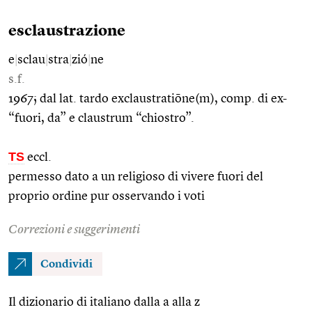
esclaustrazione
e
|
sclau
|
stra
|
zió
|
ne
s.f.
1967; dal lat. tardo exclaustratiōne(m), comp. di ex-
“fuori, da” e claustrum “chiostro”.
TS
eccl.
permesso dato a un religioso di vivere fuori del
proprio ordine pur osservando i voti
Correzioni e suggerimenti
Condividi
Il dizionario di italiano dalla a alla z