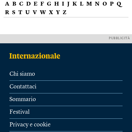
A
B
C
D
E
F
G
H
I
J
K
L
M
N
O
P
Q
R
S
T
U
V
W
X
Y
Z
PUBBLICITÀ
Chi siamo
Contattaci
Sommario
Festival
Privacy e cookie