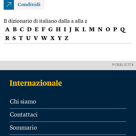
Condividi
Il dizionario di italiano dalla a alla z
A
B
C
D
E
F
G
H
I
J
K
L
M
N
O
P
Q
R
S
T
U
V
W
X
Y
Z
PUBBLICITÀ
Chi siamo
Contattaci
Sommario