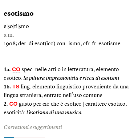
esotismo
e
|
ṣo
|
tì
|
ṣmo
s.m.
1908; der. di esot(ico) con -ismo, cfr. fr. esotisme.
1a.
CO
spec. nelle arti o in letteratura, elemento
esotico:
la pittura impressionista è ricca di esotismi
1b.
TS
ling. elemento linguistico proveniente da una
lingua straniera, entrato nell’uso comune
2.
CO
gusto per ciò che è esotico
|
carattere esotico,
esoticità:
l’esotismo di una musica
Correzioni e suggerimenti