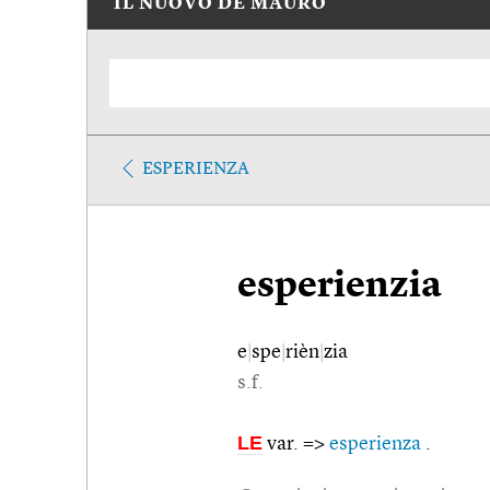
IL NUOVO DE MAURO
ESPERIENZA
esperienzia
e
|
spe
|
rièn
|
zia
s.f.
LE
var. =>
esperienza
.