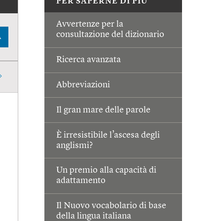
PER SAPERNE DI PIÙ
Avvertenze per la
consultazione del dizionario
A
Ricerca avanzata
Abbreviazioni
Il gran mare delle parole
È irresistibile l’ascesa degli
anglismi?
Un premio alla capacità di
adattamento
Il Nuovo vocabolario di base
della lingua italiana