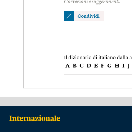
Correzioni e suggerimenti
Condividi
Il dizionario di italiano dalla a
A
B
C
D
E
F
G
H
I
J