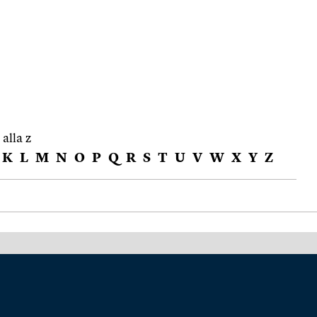
 alla z
K
L
M
N
O
P
Q
R
S
T
U
V
W
X
Y
Z