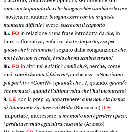
d’accordo, condividere opinioni, sentimenti e sim.:
sono con te quando dici che bisognerebbe cambiare le cose
|
sostenere, aiutare:
bisogna essere con lui in questo
momento difficile
|
avere:
essere con il cappotto
8a.
FO
in relazione a una frase introdotta da
che
, in
funz. rafforzativa, enfatica:
è a te che parlo
,
era per
questo che ti chiamavo
|
seguito dalla congiunzione
che
:
non è che non ci credo, è solo che mi sembra strano!
8b.
FO
in altri usi enfatici:
com’è che?
, perché, come
mai:
com’è che non ti fai vivo?
; anche ass.:
«Non siamo
più partiti» «Com’è?»
|
quand’è che…?
, quando:
quand’è
che tornate?
,
quand’è l’ultima volta che l’hai incontrato?
9.
LE
con la prep.
a
, appartenere:
a me non è la forma
LE
di Adone né le ricchezze di Mida
(Boccaccio)
|
importare, interessare:
a me molto non è perdere i passi,
|
perduta avendo ogni altra cosa mia
(Ariosto)