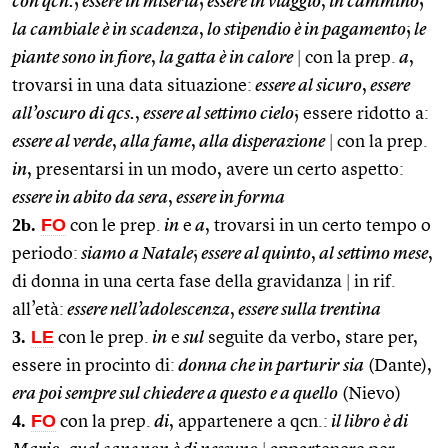
con qcn.
;
essere in miseria
;
essere in viaggio
,
in cammino
;
la cambiale è in scadenza
,
lo stipendio è in pagamento
;
le
piante sono in fiore
,
la gatta è in calore
|
con la prep.
a
,
trovarsi in una data situazione:
essere al sicuro
,
essere
all’oscuro di qcs.
,
essere al settimo cielo
; essere ridotto a:
essere al verde
,
alla fame
,
alla disperazione
|
con la prep.
in
, presentarsi in un modo, avere un certo aspetto:
essere in abito da sera
,
essere in forma
2b.
FO
con le prep.
in
e
a
, trovarsi in un certo tempo o
periodo:
siamo a Natale
;
essere al quinto
,
al settimo mese
,
di donna in una certa fase della gravidanza
|
in rif.
all’età:
essere nell’adolescenza
,
essere sulla trentina
3.
LE
con le prep.
in
e
sul
seguite da verbo, stare per,
essere in procinto di:
donna che in parturir sia
(Dante),
era poi sempre sul chiedere a questo e a quello
(Nievo)
4.
FO
con la prep.
di
, appartenere a qcn.:
il libro è di