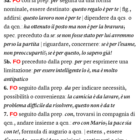
5a.
FO
con la prep.
per
seguita da una forma
nominale, essere destinato:
questo regalo è per te
|
fig.,
addirsi:
questo lavoro non è per te
|
dipendere da qcs. o
da qcn.:
ha ottenuto il posto ma non è per la bravura
;
spec. preceduto da
se
:
se non fosse stato per lui avremmo
perso la partita
|
riguardare, concernere:
se è per l’esame,
non preoccuparti!
;
se è per questo, lo sapevo già!
5b.
FO
preceduto dalla prep.
per
per esprimere una
limitazione:
per essere intelligente lo è, ma è molto
antipatico
6.
FO
seguito dalla prep.
da
per indicare necessità,
possibilità o convenienza:
la camicia è da lavare
,
è un
problema difficile da risolvere
,
questo non è da te
7.
FO
seguito dalla prep.
con
, trovarsi in compagnia di
qcn., andare insieme a qcn.:
ero con Mario
;
la pace sia
con te!
, formula di augurio a qcn.
|
estens., essere