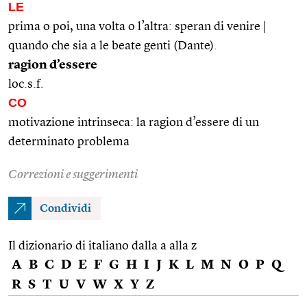
LE
prima o poi, una volta o l’altra: speran di venire |
quando che sia a le beate genti (Dante).
ragion d’essere
loc.s.f.
CO
motivazione intrinseca: la ragion d’essere di un
determinato problema
Correzioni e suggerimenti
Condividi
Il dizionario di italiano dalla a alla z
A
B
C
D
E
F
G
H
I
J
K
L
M
N
O
P
Q
R
S
T
U
V
W
X
Y
Z