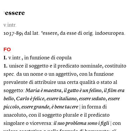
essere
1
v.intr.
1037-89; dal lat. *essere, da esse di orig. indoeuropea.
FO
I.
v.intr., in funzione di copula
1.
unisce il soggetto e il predicato nominale, costituito
spec. da un nome o un aggettivo, con la funzione
prevalente di attribuire una certa qualità o stato al
soggetto:
Maria è maestra
,
il gatto è un felino
,
il film era
bello
,
Carlo è felice
,
essere italiano
,
essere seduto
,
essere
piccolo
,
essere grande
,
è bene tacere
|
in forma di
anacoluto, con il soggetto plurale e il predicato
singolare o viceversa:
il suo problema sono i figli
|
con