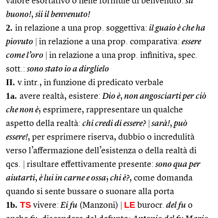
valore esortativo o nelle formule di benvenuto:
sii
buono!
,
sii il benvenuto!
2.
in relazione a una prop. soggettiva:
il guaio è che ha
piovuto
|
in relazione a una prop. comparativa:
essere
come l’oro
|
in relazione a una prop. infinitiva, spec.
sott.:
sono stato io a dirglielo
II.
v.intr., in funzione di predicato verbale
1a.
avere realtà, esistere:
Dio è
,
non angosciarti per ciò
che non è
; esprimere, rappresentare un qualche
aspetto della realtà:
chi credi di essere?
|
sarà!
,
può
essere!
, per esprimere riserva, dubbio o incredulità
verso l’affermazione dell’esistenza o della realtà di
qcs.
|
risultare effettivamente presente:
sono qua per
aiutarti
,
è lui in carne e ossa
;
chi è?
, come domanda
quando si sente bussare o suonare alla porta
1b.
TS
LE
vivere:
Ei fu
(Manzoni)
|
burocr.
del fu
o