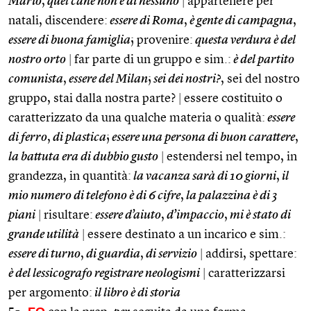
Mario
,
quel cane non è di nessuno
|
appartenere per
natali, discendere:
essere di Roma
,
è gente di campagna
,
essere di buona famiglia
; provenire:
questa verdura è del
nostro orto
|
far parte di un gruppo e sim.:
è del partito
comunista
,
essere del Milan
;
sei dei nostri?
, sei del nostro
gruppo, stai dalla nostra parte?
|
essere costituito o
caratterizzato da una qualche materia o qualità:
essere
di ferro
,
di plastica
;
essere una persona di buon carattere
,
la battuta era di dubbio gusto
|
estendersi nel tempo, in
grandezza, in quantità:
la vacanza sarà di 10 giorni
,
il
mio numero di telefono è di 6 cifre
,
la palazzina è di 3
piani
|
risultare:
essere d’aiuto
,
d’impaccio
,
mi è stato di
grande utilità
|
essere destinato a un incarico e sim.:
essere di turno
,
di guardia
,
di servizio
|
addirsi, spettare:
è del lessicografo registrare neologismi
|
caratterizzarsi
per argomento:
il libro è di storia