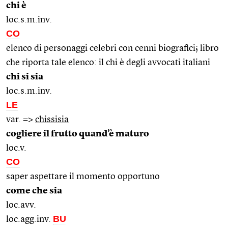
chi è
loc.s.m.inv.
CO
elenco di personaggi celebri con cenni biografici; libro
che riporta tale elenco: il chi è degli avvocati italiani
chi si sia
loc.s.m.inv.
LE
var. =>
chissisia
cogliere il frutto quand’è maturo
loc.v.
CO
saper aspettare il momento opportuno
come che sia
loc.avv.
BU
loc.agg.inv.