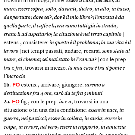
trovarsi in un luogo, stare:
essere a casa
,
nel letto
,
al
mare
;
essere sopra
,
sotto
,
davanti
,
dietro
,
in alto
,
in basso
,
dappertutto
;
dove sei?
,
dov’è il mio libro?
;
l’entrata è da
quella parte
,
il caffè è lì
;
eravamo tutti giù in strada
,
erano lì ad aspettarlo
;
la citazione è nel terzo capitolo
|
estens., consistere:
in questo è il problema
;
la sua vita è il
lavoro
|
nei tempi passati, andare, recarsi:
sono stato al
mare
,
al cinema
;
sei mai stato in Francia?
|
con le prep.
tra
e
fra
, trovarsi in mezzo:
la mia casa è tra il ponte e
l’incrocio
1b.
FO
estens., arrivare, giungere:
saremo a
destinazione fra 4 ore
,
sarò da te fra 5 minuti
2a.
FO
fig., con le prep.
in
e
a
, trovarsi in una
situazione o in una data condizione:
essere in pace
,
in
guerra
,
nei pasticci
;
essere in collera
,
in ansia
;
essere in
colpa
,
in errore
,
nel vero
;
essere in rapporto
,
in amicizia