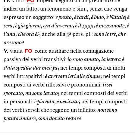
IV.
FO
v.intr.
impers. seguito da un predicato che
indica un fatto, un fenomeno e sim., senza che venga
espresso un soggetto:
è presto
,
è tardi
,
è buio
,
è Natale
;
è
sera
,
è già giorno
,
era d’inverno
;
è il 1999
;
è mezzanotte
,
è
l’una
,
che ora è?
; anche alla 3ª pers. pl.:
sono le tre
,
che
ore sono?
V.
FO
v.aus.
come ausiliare nella coniugazione
passiva dei verbi transitivi:
io sono amato
,
la lettera è
stata spedita due mesi fa
; nei tempi composti di molti
verbi intransitivi:
è arrivato ieri alle cinque
; nei tempi
composti di verbi riflessivi e pronominali:
ti sei
sporcato
,
mi sono lavato
; nei tempi composti dei verbi
impersonali:
è piovuto
,
è nevicato
; nei tempi composti
dei verbi servili che reggono un infinito:
non sono
potuto andare
,
sono dovuto restare