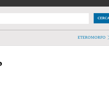
CERC
ETEROMORFO
o