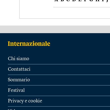
A
B
C
D
E
F
G
H
I
J
Chi siamo
Contattaci
Sommario
Festival
Privacy e cookie