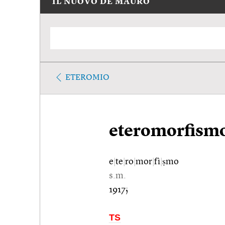
IL NUOVO DE MAURO
ETEROMIO
eteromorfism
e
|
te
|
ro
|
mor
|
fì
|
ṣmo
s.m.
1917;
TS