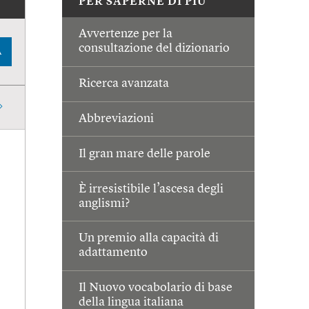
PER SAPERNE DI PIÙ
Avvertenze per la
consultazione del dizionario
A
Ricerca avanzata
Abbreviazioni
Il gran mare delle parole
È irresistibile l’ascesa degli
anglismi?
Un premio alla capacità di
adattamento
Il Nuovo vocabolario di base
della lingua italiana