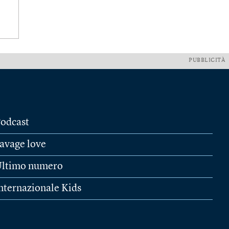
PUBBLICITÀ
odcast
avage love
ltimo numero
nternazionale Kids