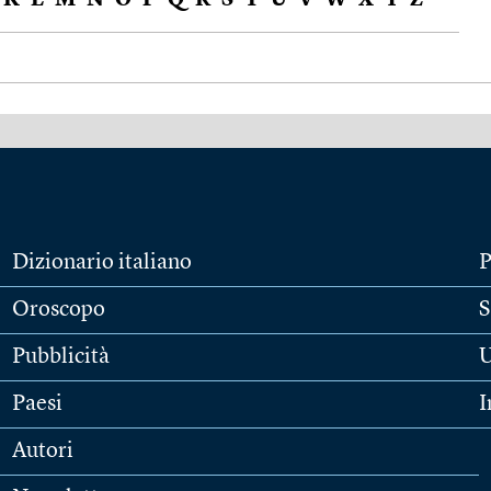
K
L
M
N
O
P
Q
R
S
T
U
V
W
X
Y
Z
Dizionario italiano
P
Oroscopo
S
Pubblicità
U
Paesi
I
Autori