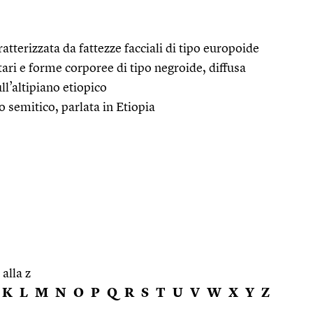
ratterizzata da fattezze facciali di tipo europoide
ari e forme corporee di tipo negroide, diffusa
ull’altipiano etiopico
o semitico, parlata in Etiopia
 alla z
K
L
M
N
O
P
Q
R
S
T
U
V
W
X
Y
Z