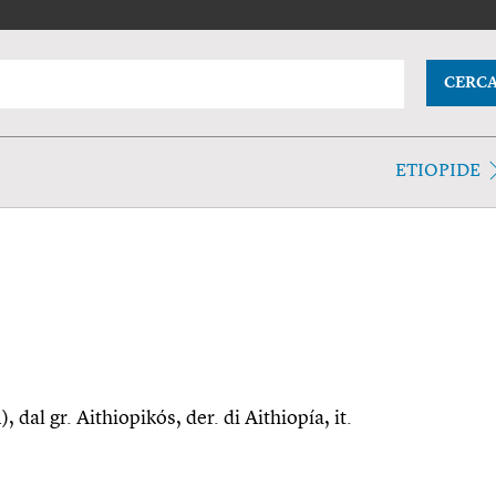
CERC
ETIOPIDE
, dal gr. Aithiopikós, der. di Aithiopía, it.