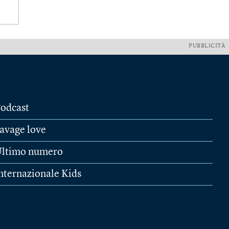
PUBBLICITÀ
odcast
avage love
ltimo numero
nternazionale Kids