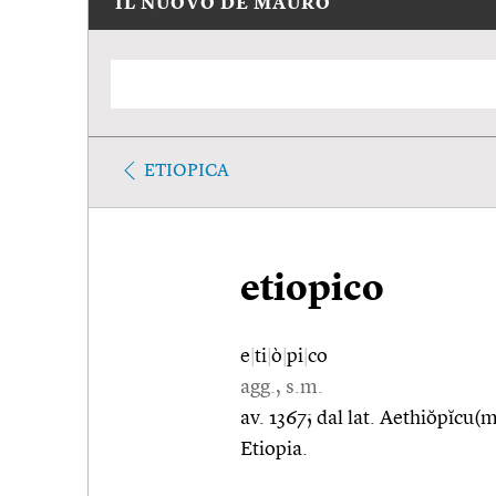
IL NUOVO DE MAURO
ETIOPICA
etiopico
e
|
ti
|
ò
|
pi
|
co
agg., s.m.
av. 1367; dal lat. Aethiŏpĭcu(m)
Etiopia.