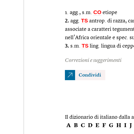
CO
1. agg., s.m.
etiope
2.
TS
agg.
antrop. di razza, ca
associate a caratteri tegument
nell’Africa orientale e spec. s
3.
TS
s.m.
ling. lingua di cepp
Correzioni e suggerimenti
Condividi
Il dizionario di italiano dalla a
A
B
C
D
E
F
G
H
I
J