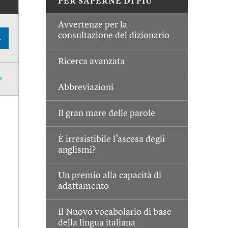
PER SAPERNE DI PIÙ
Avvertenze per la
consultazione del dizionario
A
Ricerca avanzata
Abbreviazioni
Il gran mare delle parole
È irresistibile l’ascesa degli
anglismi?
Un premio alla capacità di
adattamento
Il Nuovo vocabolario di base
della lingua italiana