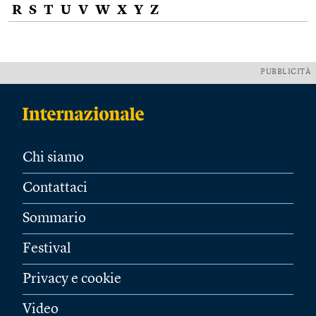
R
S
T
U
V
W
X
Y
Z
PUBBLICITÀ
Chi siamo
Contattaci
Sommario
Festival
Privacy e cookie
Video