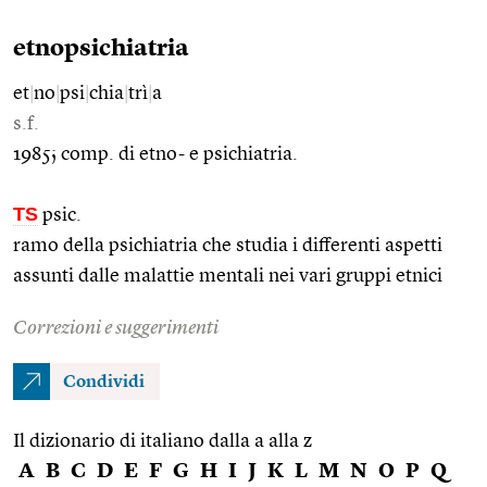
etnopsichiatria
et
|
no
|
psi
|
chia
|
trì
|
a
s.f.
1985; comp. di etno- e psichiatria.
TS
psic.
ramo della psichiatria che studia i differenti aspetti
assunti dalle malattie mentali nei vari gruppi etnici
Correzioni e suggerimenti
Condividi
Il dizionario di italiano dalla a alla z
A
B
C
D
E
F
G
H
I
J
K
L
M
N
O
P
Q