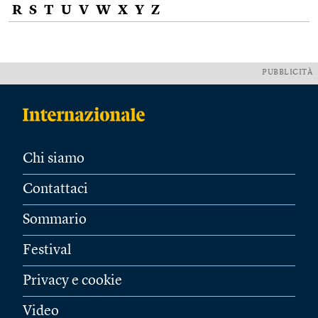
R
S
T
U
V
W
X
Y
Z
PUBBLICITÀ
Chi siamo
Contattaci
Sommario
Festival
Privacy e cookie
Video