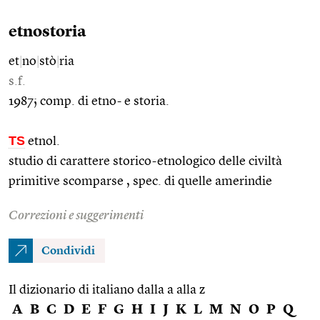
etnostoria
et
|
no
|
stò
|
ria
s.f.
1987; comp. di etno- e storia.
TS
etnol.
studio di carattere storico-etnologico delle civiltà
primitive scomparse , spec. di quelle amerindie
Correzioni e suggerimenti
Condividi
Il dizionario di italiano dalla a alla z
A
B
C
D
E
F
G
H
I
J
K
L
M
N
O
P
Q