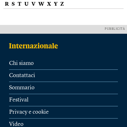
R
S
T
U
V
W
X
Y
Z
PUBBLICITÀ
Chi siamo
Contattaci
Sommario
Festival
Privacy e cookie
Video