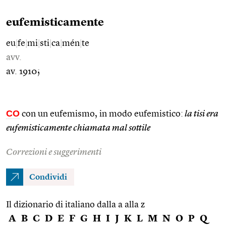
eufemisticamente
eu
|
fe
|
mi
|
sti
|
ca
|
mén
|
te
avv.
av. 1910;
CO
con un eufemismo, in modo eufemistico:
la tisi era
eufemisticamente chiamata mal sottile
Correzioni e suggerimenti
Condividi
Il dizionario di italiano dalla a alla z
A
B
C
D
E
F
G
H
I
J
K
L
M
N
O
P
Q