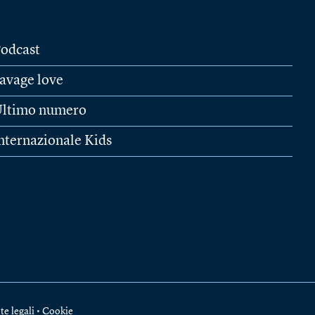
odcast
avage love
ltimo numero
nternazionale Kids
te legali
•
Cookie