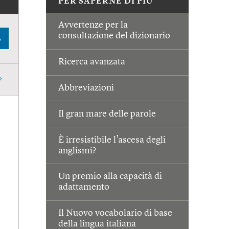
PER SAPERNE DI PIÙ
Avvertenze per la
consultazione del dizionario
A
Ricerca avanzata
Abbreviazioni
Il gran mare delle parole
È irresistibile l’ascesa degli
anglismi?
Un premio alla capacità di
adattamento
Il Nuovo vocabolario di base
della lingua italiana