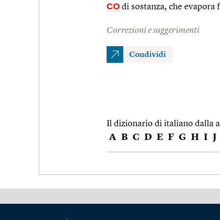
CO
di sostanza, che evapora 
Correzioni e suggerimenti
Condividi
Il dizionario di italiano dalla a
A
B
C
D
E
F
G
H
I
J