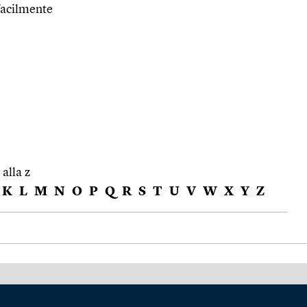
facilmente
 alla z
K
L
M
N
O
P
Q
R
S
T
U
V
W
X
Y
Z