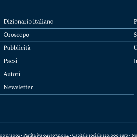
Dizionario italiano
P
Oroscopo
S
Pubblicità
U
Paesi
I
Autori
Newsletter
e 04003131002 • Partita iva 04850721004 • Capitale sociale 120.000 euro •
No