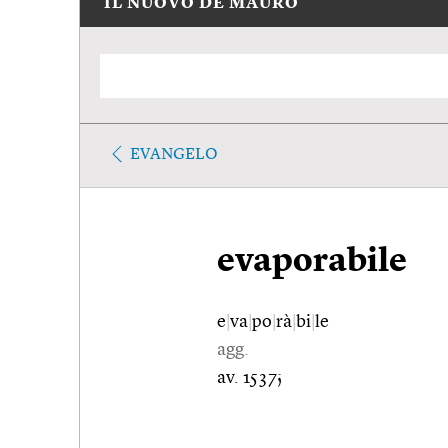
IL NUOVO DE MAURO
EVANGELO
evaporabile
e
|
va
|
po
|
rà
|
bi
|
le
agg.
av. 1537;