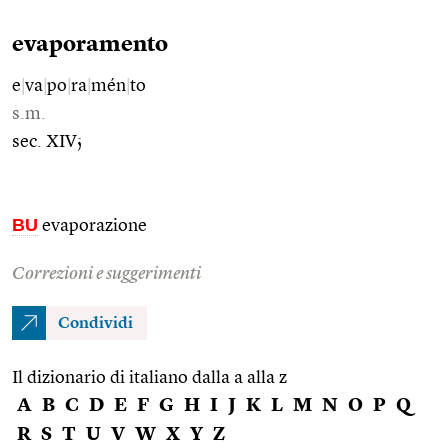
evaporamento
e
|
va
|
po
|
ra
|
mén
|
to
s.m.
sec. XIV;
BU
evaporazione
Correzioni e suggerimenti
Condividi
Il dizionario di italiano dalla a alla z
A
B
C
D
E
F
G
H
I
J
K
L
M
N
O
P
Q
R
S
T
U
V
W
X
Y
Z