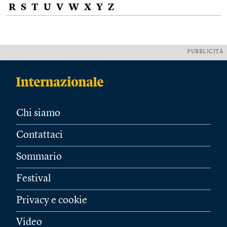
R
S
T
U
V
W
X
Y
Z
PUBBLICITÀ
Chi siamo
Contattaci
Sommario
Festival
Privacy e cookie
Video