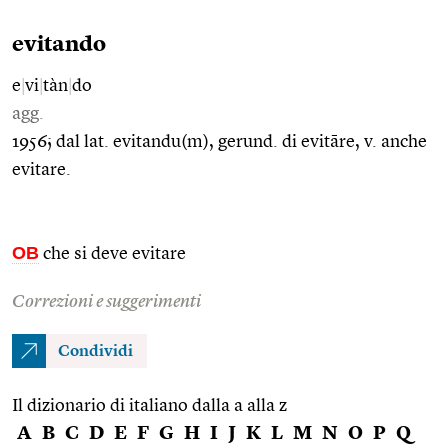
evitando
e
|
vi
|
tàn
|
do
agg.
1956; dal lat. evitandu(m), gerund. di evitāre, v. anche
evitare.
OB
che si deve evitare
Correzioni e suggerimenti
Condividi
Il dizionario di italiano dalla a alla z
A
B
C
D
E
F
G
H
I
J
K
L
M
N
O
P
Q