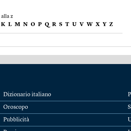
 alla z
K
L
M
N
O
P
Q
R
S
T
U
V
W
X
Y
Z
Dizionario italiano
P
Oroscopo
S
Pubblicità
U