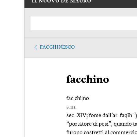
IL NUOVO DE MAURO
FACCHINESCO
facchino
fac
|
chì
|
no
s.m.
sec. XIV; forse dall’ar. faqīh
“portatore di pesi”, quando ta
furono costretti al commercio