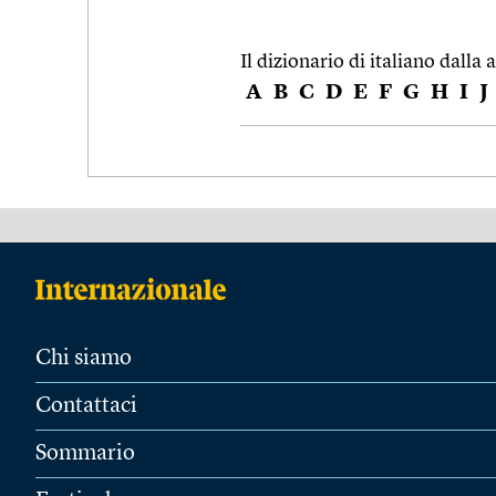
Il dizionario di italiano dalla a
A
B
C
D
E
F
G
H
I
J
Chi siamo
Contattaci
Sommario