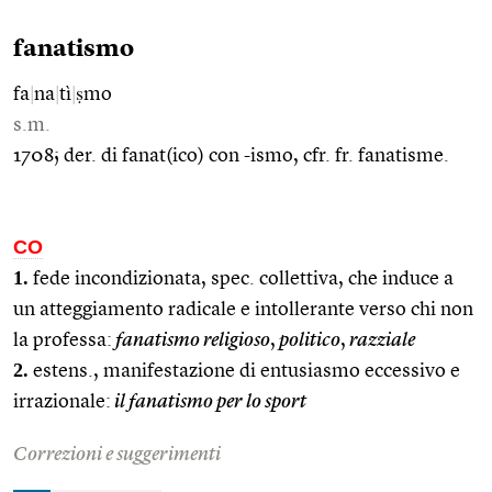
fanatismo
fa
|
na
|
tì
|
ṣmo
s.m.
1708; der. di fanat(ico) con -ismo, cfr. fr. fanatisme.
CO
1.
fede incondizionata, spec. collettiva, che induce a
un atteggiamento radicale e intollerante verso chi non
la professa:
fanatismo religioso
,
politico
,
razziale
2.
estens., manifestazione di entusiasmo eccessivo e
irrazionale:
il fanatismo per lo sport
Correzioni e suggerimenti