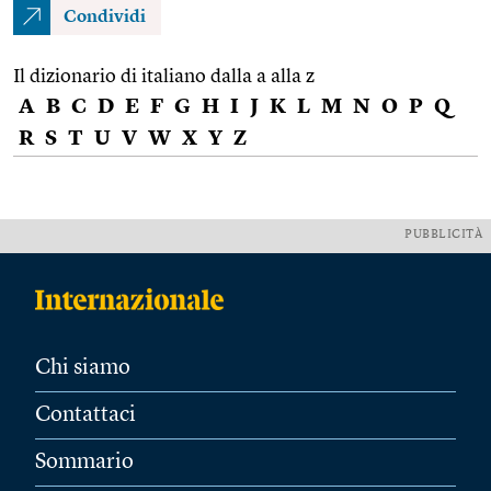
Condividi
Il dizionario di italiano dalla a alla z
A
B
C
D
E
F
G
H
I
J
K
L
M
N
O
P
Q
R
S
T
U
V
W
X
Y
Z
PUBBLICITÀ
Chi siamo
Contattaci
Sommario