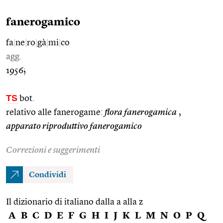
fanerogamico
fa
|
ne
|
ro
|
gà
|
mi
|
co
agg.
1956;
TS
bot.
relativo alle fanerogame:
flora fanerogamica
,
apparato riproduttivo fanerogamico
Correzioni e suggerimenti
Condividi
Il dizionario di italiano dalla a alla z
A
B
C
D
E
F
G
H
I
J
K
L
M
N
O
P
Q