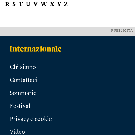
R
S
T
U
V
W
X
Y
Z
PUBBLICITÀ
Chi siamo
Contattaci
Sommario
Festival
Privacy e cookie
Video