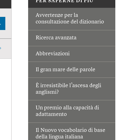
PER SAPERNE DI PIÙ
Avvertenze per la
consultazione del dizionario
A
Ricerca avanzata
Abbreviazioni
Il gran mare delle parole
È irresistibile l’ascesa degli
anglismi?
Un premio alla capacità di
adattamento
Il Nuovo vocabolario di base
della lingua italiana