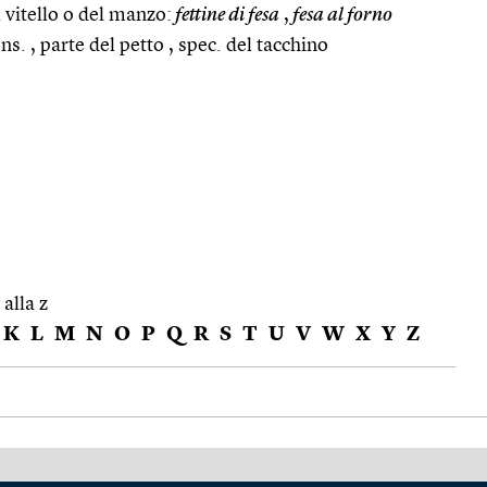
l vitello o del manzo:
fettine di fesa
,
fesa al forno
ns. , parte del petto , spec. del tacchino
 alla z
K
L
M
N
O
P
Q
R
S
T
U
V
W
X
Y
Z