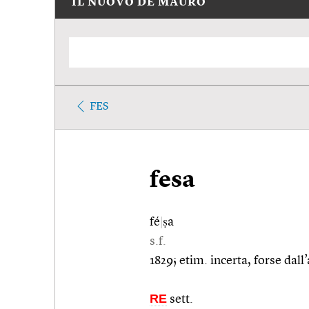
IL NUOVO DE MAURO
FES
fesa
fé
|
ṣa
s.f.
1829; etim. incerta, forse dall’
RE
sett.