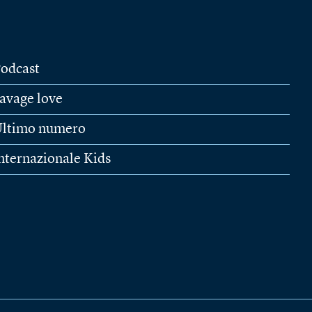
odcast
avage love
ltimo numero
nternazionale Kids