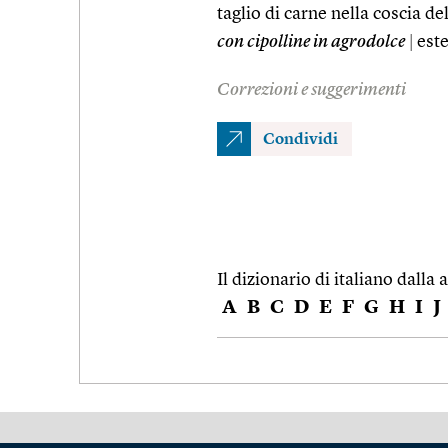
taglio di carne nella coscia de
con cipolline in agrodolce
|
este
Correzioni e suggerimenti
Condividi
Il dizionario di italiano dalla a
A
B
C
D
E
F
G
H
I
J