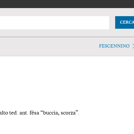
CERC
FESCENNINO
alto ted. ant. fësa “buccia, scorza”.