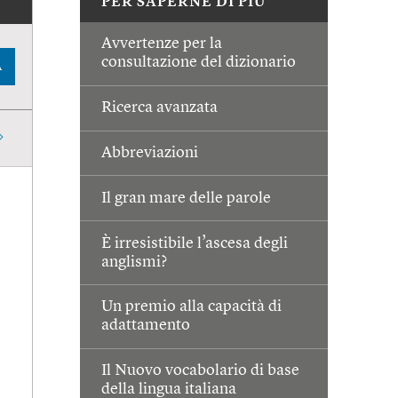
PER SAPERNE DI PIÙ
Avvertenze per la
consultazione del dizionario
A
Ricerca avanzata
Abbreviazioni
Il gran mare delle parole
È irresistibile l’ascesa degli
anglismi?
Un premio alla capacità di
adattamento
Il Nuovo vocabolario di base
della lingua italiana