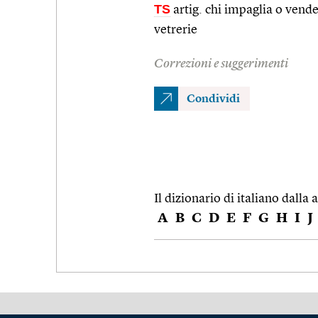
TS
artig. chi impaglia o vende
vetrerie
Correzioni e suggerimenti
Condividi
Il dizionario di italiano dalla a
A
B
C
D
E
F
G
H
I
J