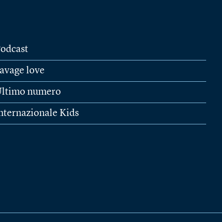
odcast
avage love
ltimo numero
nternazionale Kids