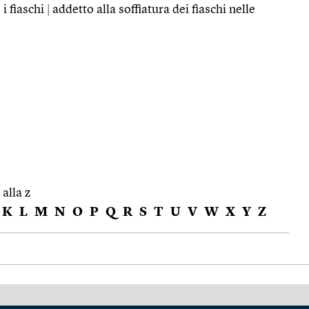
 i fiaschi
|
addetto alla soffiatura dei fiaschi nelle
 alla z
K
L
M
N
O
P
Q
R
S
T
U
V
W
X
Y
Z