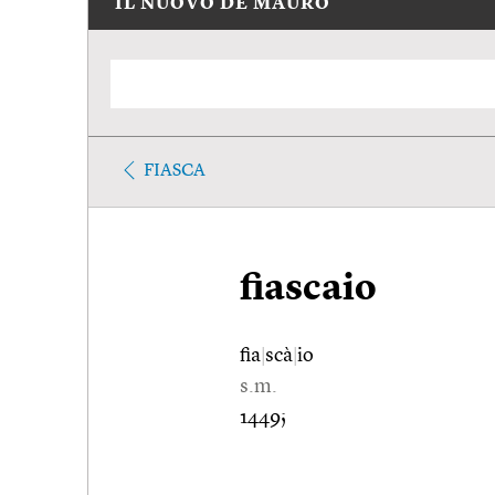
IL NUOVO DE MAURO
FIASCA
fiascaio
fia
|
scà
|
io
s.m.
1449;