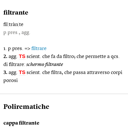
filtrante
fil
|
tràn
|
te
p.pres., agg.
1. p.pres. =>
filtrare
2.
TS
agg.
scient. che fa da filtro; che permette a qcs.
di filtrare:
schermo filtrante
3.
TS
agg.
scient. che filtra, che passa attraverso corpi
porosi
Polirematiche
cappa filtrante