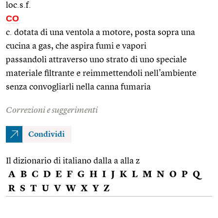
loc.s.f.
CO
c. dotata di una ventola a motore, posta sopra una
cucina a gas, che aspira fumi e vapori
passandoli attraverso uno strato di uno speciale
materiale filtrante e reimmettendoli nell'ambiente
senza convogliarli nella canna fumaria
Correzioni e suggerimenti
Condividi
Il dizionario di italiano dalla a alla z
A
B
C
D
E
F
G
H
I
J
K
L
M
N
O
P
Q
R
S
T
U
V
W
X
Y
Z