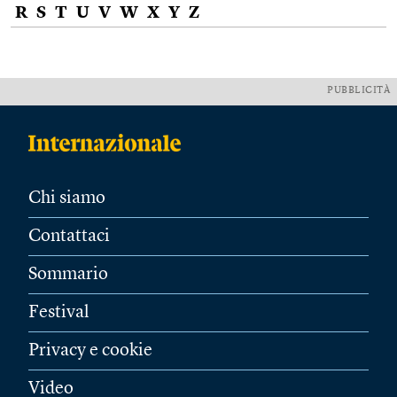
R
S
T
U
V
W
X
Y
Z
PUBBLICITÀ
Chi siamo
Contattaci
Sommario
Festival
Privacy e cookie
Video