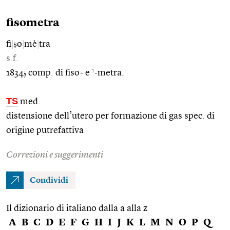
fisometra
fi
|
ṣo
|
mè
|
tra
s.f.
1
1834; comp. di fiso- e
-metra.
TS
med.
distensione dell’utero per formazione di gas spec. di
origine putrefattiva
Correzioni e suggerimenti
Condividi
Il dizionario di italiano dalla a alla z
A
B
C
D
E
F
G
H
I
J
K
L
M
N
O
P
Q