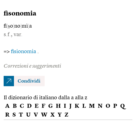
fisonomia
fi
|
ṣo
|
no
|
mì
|
a
s.f., var.
=>
fisionomia
.
Correzioni e suggerimenti
Condividi
Il dizionario di italiano dalla a alla z
A
B
C
D
E
F
G
H
I
J
K
L
M
N
O
P
Q
R
S
T
U
V
W
X
Y
Z