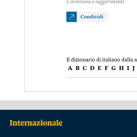
Correzioni e suggerimenti
Condividi
Il dizionario di italiano dalla a
A
B
C
D
E
F
G
H
I
J