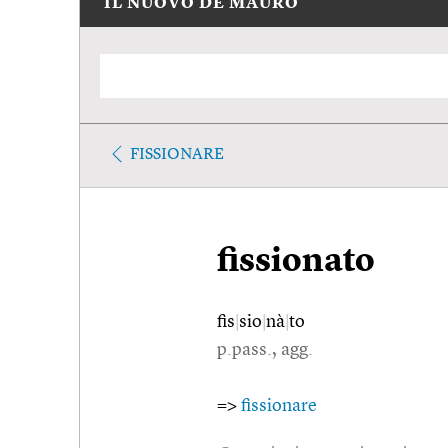
IL NUOVO DE MAURO
FISSIONARE
fissionato
fis
|
sio
|
nà
|
to
p.pass., agg.
=>
fissionare