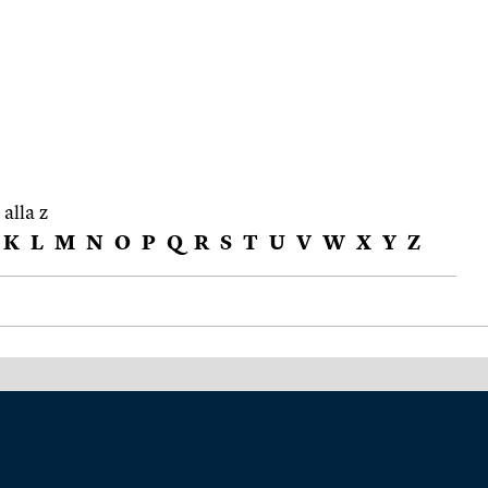
 alla z
K
L
M
N
O
P
Q
R
S
T
U
V
W
X
Y
Z