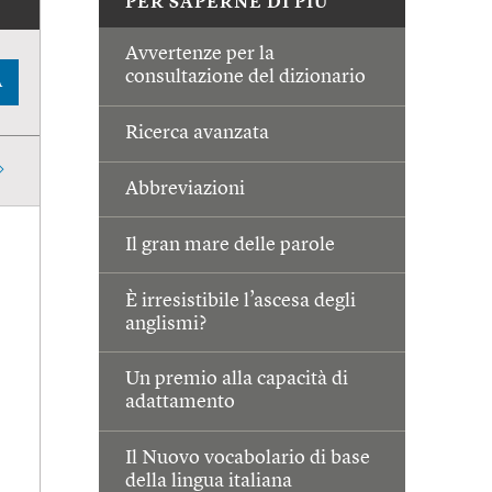
PER SAPERNE DI PIÙ
Avvertenze per la
consultazione del dizionario
A
Ricerca avanzata
Abbreviazioni
Il gran mare delle parole
È irresistibile l’ascesa degli
anglismi?
Un premio alla capacità di
adattamento
Il Nuovo vocabolario di base
della lingua italiana