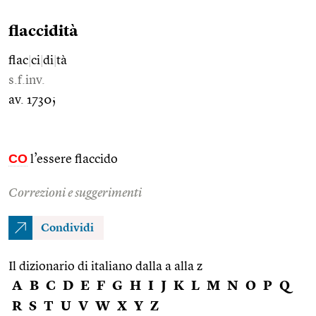
flaccidità
flac
|
ci
|
di
|
tà
s.f.inv.
av. 1730;
CO
l’essere flaccido
Correzioni e suggerimenti
Condividi
Il dizionario di italiano dalla a alla z
A
B
C
D
E
F
G
H
I
J
K
L
M
N
O
P
Q
R
S
T
U
V
W
X
Y
Z