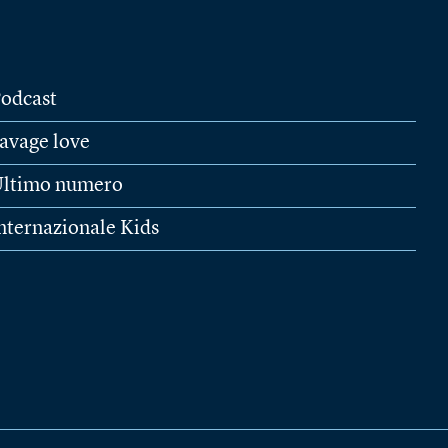
odcast
avage love
ltimo numero
nternazionale Kids