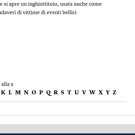
le si apre un inghiottitoio, usata anche come
averi di vittime di eventi bellici
 alla z
K
L
M
N
O
P
Q
R
S
T
U
V
W
X
Y
Z