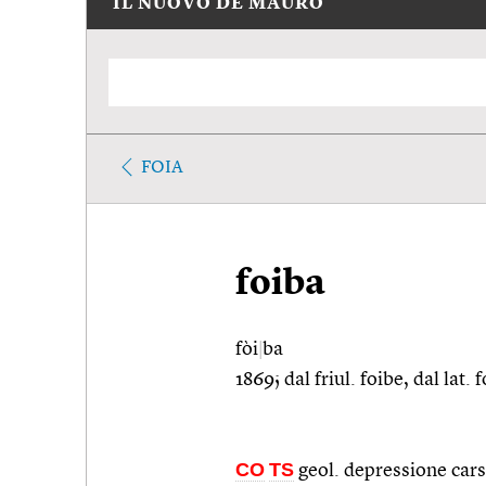
IL NUOVO DE MAURO
FOIA
foiba
fòi
|
ba
1869; dal friul. foibe, dal lat.
CO
TS
geol. depressione carsi