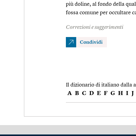
più doline, al fondo della qua
fossa comune per occultare cad
Correzioni e suggerimenti
Condividi
Il dizionario di italiano dalla a
A
B
C
D
E
F
G
H
I
J