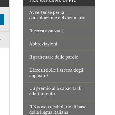
PER SAPERNE DI PIÙ
Avvertenze per la
consultazione del dizionario
A
Ricerca avanzata
Abbreviazioni
Il gran mare delle parole
È irresistibile l’ascesa degli
anglismi?
Un premio alla capacità di
adattamento
Il Nuovo vocabolario di base
della lingua italiana